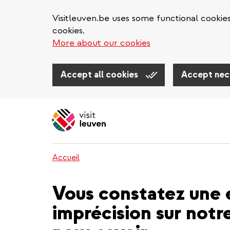
Visitleuven.be uses some functional cookie
cookies.
More about our cookies
Accept all cookies
Accept nec
Aller
au
contenu
principal
Accueil
Vous constatez une 
imprécision sur notre