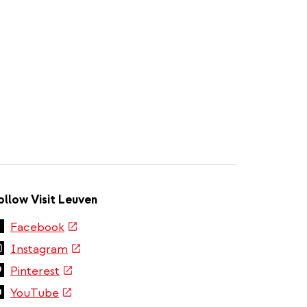
ollow Visit Leuven
(link
Facebook
is
(link
Instagram
external)
is
(link
Pinterest
external)
is
(link
YouTube
external)