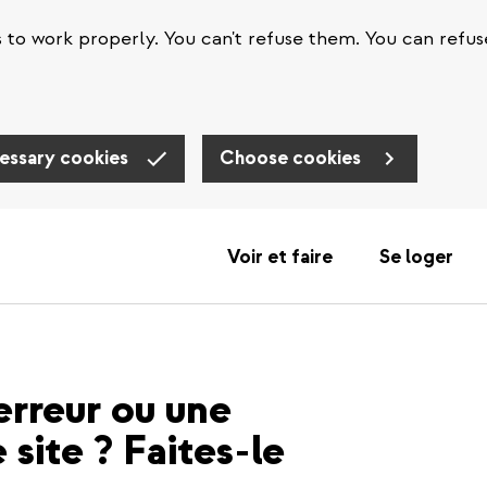
s to work properly. You can't refuse them. You can refus
essary cookies
Choose cookies
Voir et faire
Se loger
erreur ou une
 site ? Faites-le