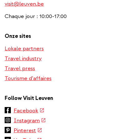
visit@leuven.be
Chaque jour : 10:00-17:00
Onze sites
Lokale partners
Travel industry
Travel press
Tourisme d’affaires
Follow Visit Leuven
(link
Facebook
is
(link
Instagram
external)
is
(link
Pinterest
external)
is