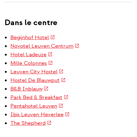
Dans le centre
(link
Begijnhof Hotel
is
(link
Novotel Leuven Centrum
external)
is
(link
Hotel Ladeuze
external)
is
(link
Mille Colonnes
external)
is
(link
Leuven City Hostel
external)
is
(link
Hostel De Blauwput
external)
is
(link
B&B Inblauw
external)
is
(link
Park Bed & Breakfast
external)
is
(link
Pentahotel Leuven
external)
is
(link
Ibis Leuven Heverlee
external)
is
(link
The Shepherd
external)
is