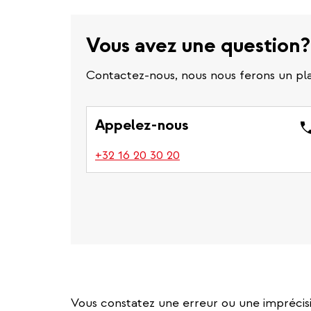
Vous avez une question?
Contactez-nous, nous nous ferons un plai
Appelez-nous
(link
+32 16 20 30 20
is
a
phone
number)
Vous constatez une erreur ou une imprécisi