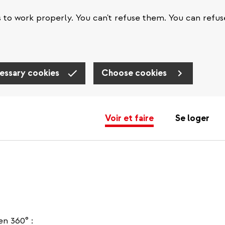
s to work properly. You can't refuse them. You can refus
essary cookies
Choose cookies
Voir et faire
Se loger
n 360° :