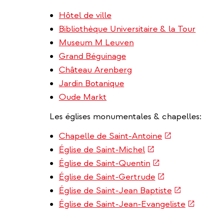
Hôtel de ville
Bibliothèque Universitaire & la Tour
Museum M Leuven
Grand Béguinage
Château Arenberg
Jardin Botanique
Oude Markt
Les églises monumentales & chapelles:
(link
Chapelle de Saint-Antoine
is
(link
Église de Saint-Michel
external)
is
(link
Église de Saint-Quentin
external)
is
(link
Église de Saint-Gertrude
external)
is
(link
Église de Saint-Jean Baptiste
external)
is
(link
Église de Saint-Jean-Evangeliste
external)
is