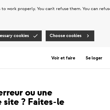
s to work properly. You can't refuse them. You can refus
essary cookies
Choose cookies
Voir et faire
Se loger
erreur ou une
 site ? Faites-le