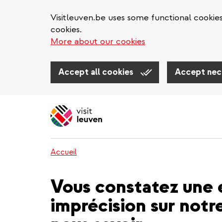
Visitleuven.be uses some functional cookie
cookies.
More about our cookies
Accept all cookies
Accept nec
Aller
au
contenu
principal
Accueil
Vous constatez une 
imprécision sur notre