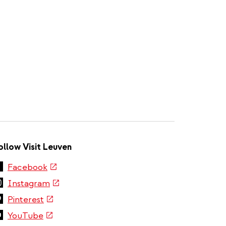
ollow Visit Leuven
(link
Facebook
is
(link
Instagram
external)
is
(link
Pinterest
external)
is
(link
YouTube
external)