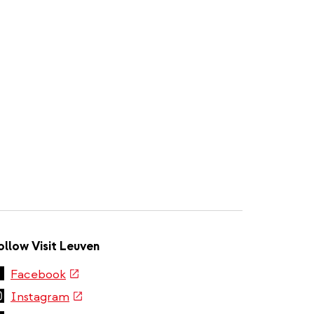
ollow Visit Leuven
(link
Facebook
is
(link
Instagram
external)
is