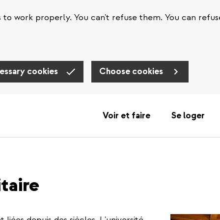
s to work properly. You can't refuse them. You can refus
essary cookies
Choose cookies
Voir et faire
Se loger
itaire
 liées depuis des siècles. L'université