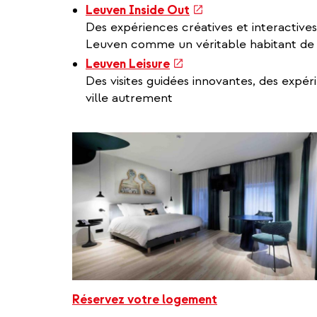
(link
Leuven Inside Out
is
Des expériences créatives et interactives
external)
Leuven comme un véritable habitant de l
(link
Leuven Leisure
is
Des visites guidées innovantes, des expéri
external)
ville autrement
Réservez votre logement