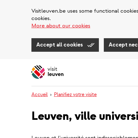
Visitleuven.be uses some functional cookie
cookies.
More about our cookies
Accept all cookies
Accept nec
Aller
au
contenu
principal
Accueil
Planifiez votre visite
Leuven, ville univers
Leuven et l'université sont indissociablement