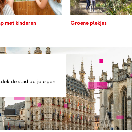
p met kinderen
Groene plekjes
tdek de stad op je eigen