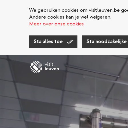
We gebruiken cookies om visitleuven.be goe
Andere cookies kan je wel weigeren.
Meer over onze cookies
Sta alles toe
Sta noodzakelijke
Overslaan
en
naar
de
inhoud
gaan