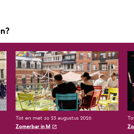
en?
Tot en met zo 23 augustus 2026
To
e
e
Zomerbar in M
Zo
x
x