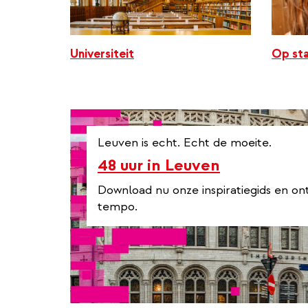
Universiteit
Op sta
Leuven is echt. Echt de moeite.
48 uur in Leuven
Download nu onze inspiratiegids en on
tempo.