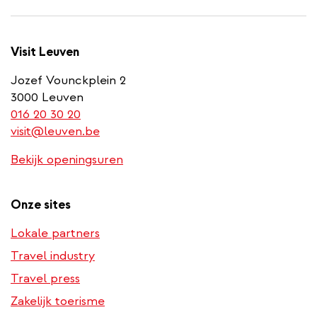
Visit Leuven
Jozef Vounckplein 2
3000 Leuven
(link
016 20 30 20
is
visit@leuven.be
a
Bekijk openingsuren
phone
number)
Onze sites
Lokale partners
Travel industry
Travel press
Zakelijk toerisme