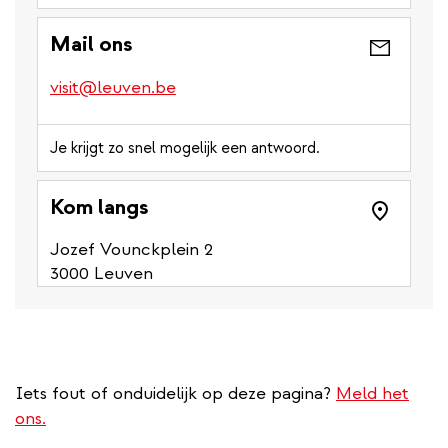
is
a
Mail ons
phone
number)
visit@leuven.be
Je krijgt zo snel mogelijk een antwoord.
Kom langs
Jozef Vounckplein 2
3000 Leuven
Iets fout of onduidelijk op deze pagina?
Meld het
ons.