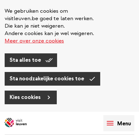
We gebruiken cookies om
visitleuven.be goed te laten werken.
Die kan je niet weigeren.
Andere cookies kan je wel weigeren.
Meer over onze cookies
Sta alles toe
Sta noodzakelijke cookies toe
Kies cookies
Overslaan
en
Menu
naar
de