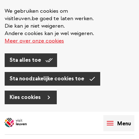
We gebruiken cookies om
visitleuven.be goed te laten werken.
Die kan je niet weigeren.
Andere cookies kan je wel weigeren.
Meer over onze cookies
Sta alles toe
Sta noodzakelijke cookies toe
Kies cookies
Overslaan
en
Menu
naar
de