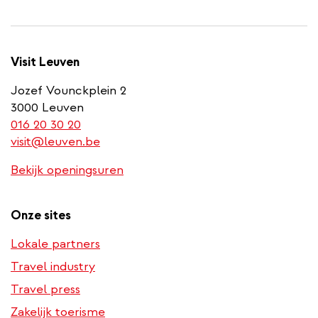
Visit Leuven
Jozef Vounckplein 2
3000 Leuven
(link
016 20 30 20
is
visit@leuven.be
a
Bekijk openingsuren
phone
number)
Onze sites
Lokale partners
Travel industry
Travel press
Zakelijk toerisme