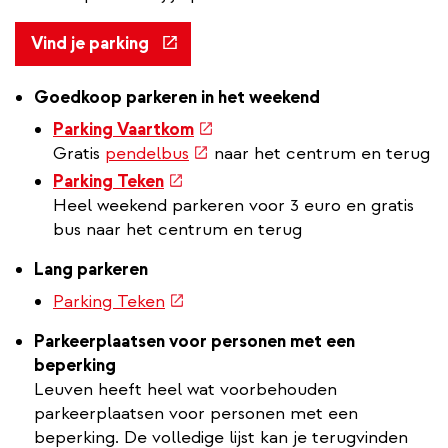
(externe
Vind je parking
link)
Goedkoop parkeren in het weekend
(externe
Parking Vaartkom
(externe
link)
Gratis
pendelbus
naar het centrum en terug
link)
(externe
Parking Teken
link)
Heel weekend parkeren voor 3 euro en gratis
bus naar het centrum en terug
Lang parkeren
(externe
Parking Teken
link)
Parkeerplaatsen voor personen met een
beperking
Leuven heeft heel wat voorbehouden
parkeerplaatsen voor personen met een
beperking. De volledige lijst kan je terugvinden