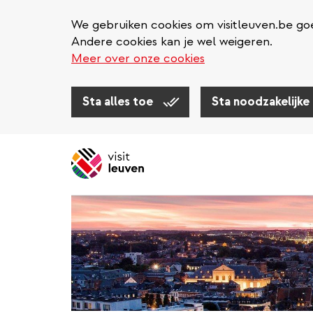
We gebruiken cookies om visitleuven.be goe
Andere cookies kan je wel weigeren.
Meer over onze cookies
Sta alles toe
Sta noodzakelijke
Overslaan
en
naar
de
inhoud
gaan