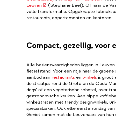
(externe
Leuven
(Stéphane Beel). Of naar de Vaar
link)
volle transformatie. Opgeknapte fabrieks
restaurants, appartementen en kantoren.
Compact, gezellig, voor e
Alle bezienswaardigheden liggen in Leuven 
fietsafstand. Voor een ritje naar de groene
aanbod aan
restaurants
en
winkels
is groot 
de straatjes rond de Grote en de Oude Mar
dogs’ of een vegetarische schotel, over tra
gastronomische keuken. Aan hippe koffieba
winkelstraten met trendy designwinkels, uni
speciaalzaken. Ook elke eerste zondag van
Geniet samen met de Leuvenaars van hun c