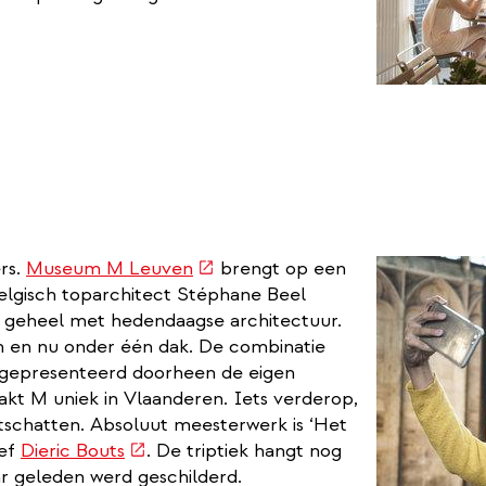
(externe
rs.
Museum M Leuven
brengt op een
link)
elgisch toparchitect Stéphane Beel
ak geheel met hedendaagse architectuur.
 en nu onder één dak. De combinatie
 gepresenteerd doorheen de eigen
aakt M uniek in Vlaanderen. Iets verderop,
tschatten. Absoluut meesterwerk is ‘Het
(externe
ief
Dieric Bouts
. De triptiek hangt nog
link)
aar geleden werd geschilderd.