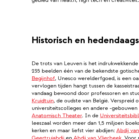
gebied van health, high tech en creativiteit.
Historisch en hedendaags
De trots van Leuven is het indrukwekkend
235 beelden één van de bekendste gotische
Begijnhof
, Unesco werelderfgoed, is een oa
vervlogen tijden hangt tussen de kasseistra
vandaag bewoond door professoren en stude
Kruidtuin
, de oudste van België. Verspreid o
universiteitscolleges en andere -gebouwen 
Anatomisch Theater
. In de
Universiteitsbib
leeszaal worden meer dan 1,5 miljoen boek
kerken en maar liefst vier abdijen:
Abdij va
Geertruiabdij
en
Abdij van Vlierbeek
. Voor