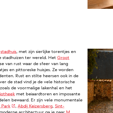
e
stadhuis
, met zijn sierlijke torentjes en
 stadhuizen ter wereld. Het
Groot
se van rust waar de sfeer van lang
atjes en pittoreske huisjes. Ze worden
nten. Rust en stilte heersen ook in de
ver de stad vind je de vele historische
zoals de voormalige lakenhal en het
liotheek
met beiaardtoren en imposante
delen bewaard. Er zijn vele monumentale
(externe
n Park
,
Abdij Keizersberg
,
Sint-
link)
 moderne architectuur ga je naar
M