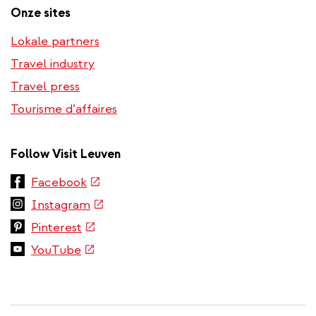
Onze sites
Lokale partners
Travel industry
Travel press
Tourisme d’affaires
Follow Visit Leuven
(link
Facebook
is
(link
Instagram
external)
is
(link
Pinterest
external)
is
(link
YouTube
external)
is
external)