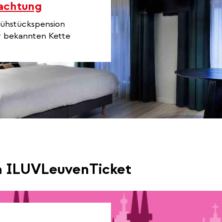
nachtung
rühstückspension
r bekannten Kette
m ILUVLeuvenTicket