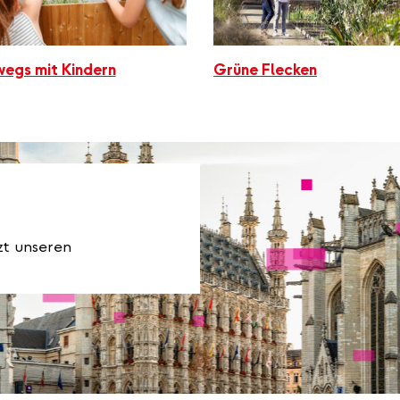
egs mit Kindern
Grüne Flecken
zt unseren