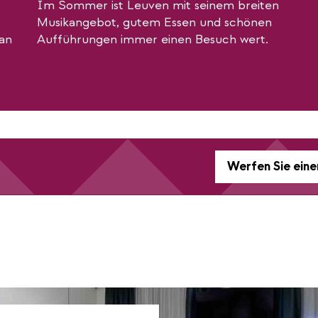
Im Sommer ist Leuven mit seinem breiten
t
Musikangebot, gutem Essen und schönen
e
an
Aufführungen immer einen Besuch wert.
r
n
a
l
l
i
n
Werfen Sie eine
k