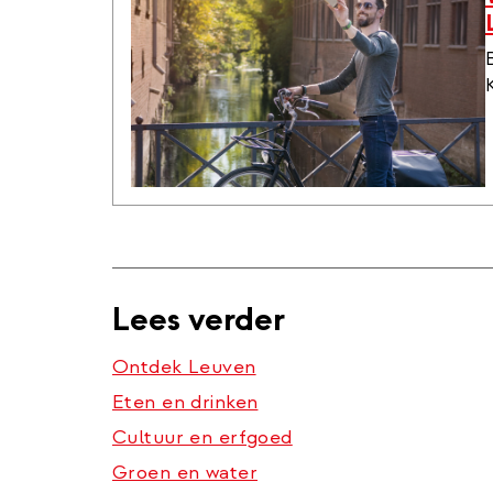
Lees verder
Ontdek Leuven
Eten en drinken
Cultuur en erfgoed
Groen en water