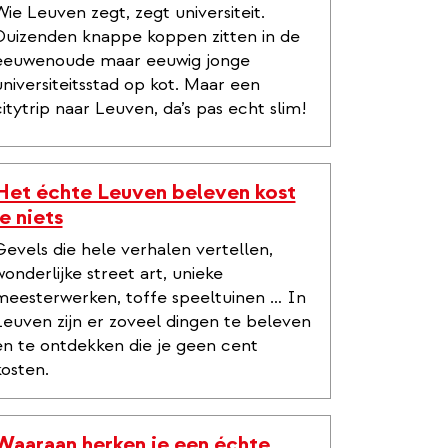
Wie Leuven zegt, zegt universiteit.
Duizenden knappe koppen zitten in de
eeuwenoude maar eeuwig jonge
universiteitsstad op kot. Maar een
citytrip naar Leuven, da’s pas echt slim!
Het échte Leuven beleven kost
je niets
Gevels die hele verhalen vertellen,
wonderlijke street art, unieke
meesterwerken, toffe speeltuinen … In
Leuven zijn er zoveel dingen te beleven
en te ontdekken die je geen cent
kosten.
Waaraan herken je een échte