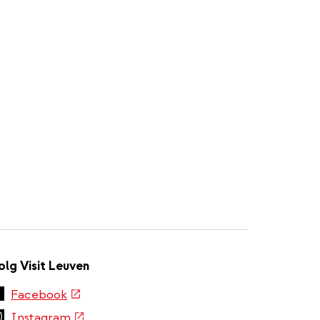
olg Visit Leuven
(externe
Facebook
link)
(externe
Instagram