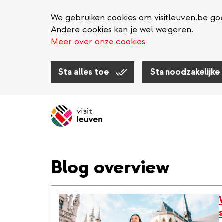
We gebruiken cookies om visitleuven.be goe
Andere cookies kan je wel weigeren.
Meer over onze cookies
Sta alles toe
Sta noodzakelijke
Overslaan
en
naar
de
inhoud
Blog overview
gaan