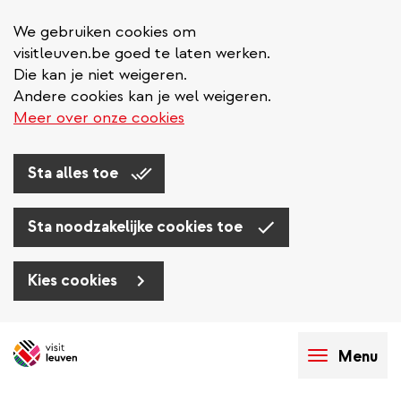
We gebruiken cookies om
visitleuven.be goed te laten werken.
Die kan je niet weigeren.
Andere cookies kan je wel weigeren.
Meer over onze cookies
Sta alles toe
Sta noodzakelijke cookies toe
Kies cookies
Overslaan
en
Menu
naar
de