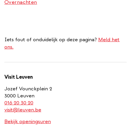
Overnachten
Iets fout of onduidelijk op deze pagina?
Meld het
ons.
Visit Leuven
Jozef Vounckplein 2
3000 Leuven
(link
016 20 30 20
is
visit@leuven.be
a
Bekijk openingsuren
phone
number)