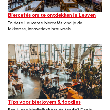
Biercafés om te ontdekken in Leuven
In deze Leuvense biercafés vind je de
lekkerste, innovatieve brouwsels.
Tips voor bierlovers & foodies
Ben jij een bierliefhebber én foodie? Dan is