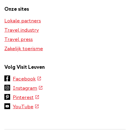
Onze sites
Lokale partners
Travel industry
Travel press
Zakelijk toerisme
Volg Visit Leuven
(externe
Facebook
link)
(externe
Instagram
link)
(externe
Pinterest
link)
(externe
YouTube
link)