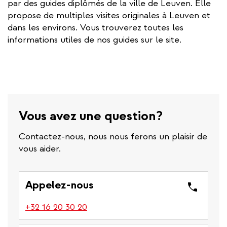
par des guides diplômés de la ville de Leuven. Elle
e
propose de multiples visites originales à Leuven et
r
dans les environs. Vous trouverez toutes les
n
informations utiles de nos guides sur le site.
a
l
l
i
n
k
Vous avez une question?
Contactez-nous, nous nous ferons un plaisir de
vous aider.
Appelez-nous
(link
+32 16 20 30 20
is