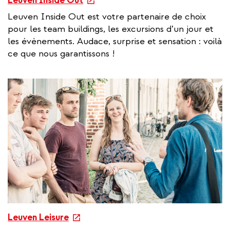
Leuven Inside Out
x
Leuven Inside Out est votre partenaire de choix
t
pour les team buildings, les excursions d’un jour et
e
les évènements. Audace, surprise et sensation : voilà
r
ce que nous garantissons !
n
a
l
l
i
n
k
e
Leuven Leisure
x