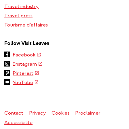
Travel industry
Travel press
Tourisme d’affaires
Follow Visit Leuven
(link
Facebook
is
(link
Instagram
external)
is
(link
Pinterest
external)
is
(link
YouTube
external)
is
external)
Contact
Privacy
Cookies
Proclaimer
Menu
Accessibilité
légal