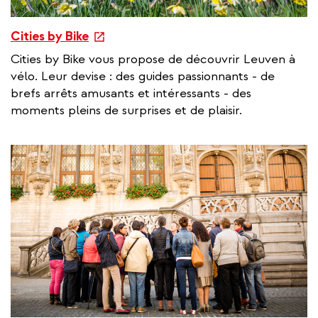
e
Cities by Bike
x
Cities by Bike vous propose de découvrir Leuven à
t
vélo. Leur devise : des guides passionnants - de
e
brefs arrêts amusants et intéressants - des
r
moments pleins de surprises et de plaisir.
n
a
l
l
i
n
k