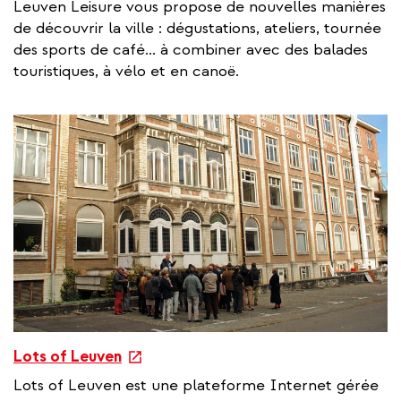
Leuven Leisure vous propose de nouvelles manières
t
de découvrir la ville : dégustations, ateliers, tournée
e
des sports de café... à combiner avec des balades
r
touristiques, à vélo et en canoë.
n
a
l
l
i
n
k
e
Lots of Leuven
x
Lots of Leuven est une plateforme Internet gérée
t