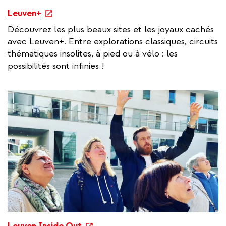
e
Leuven+
x
Découvrez les plus beaux sites et les joyaux cachés
t
avec Leuven+. Entre explorations classiques, circuits
e
thématiques insolites, à pied ou à vélo : les
r
possibilités sont infinies !
n
a
l
l
i
n
k
e