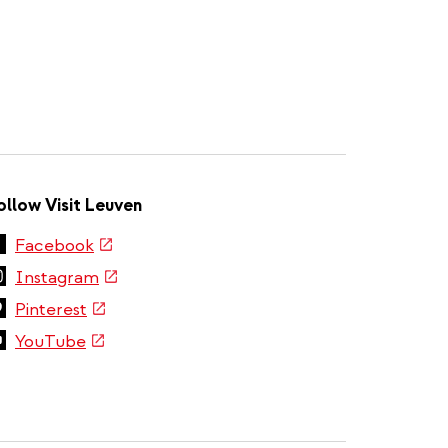
ollow Visit Leuven
(link
Facebook
is
(link
Instagram
external)
is
(link
Pinterest
external)
is
(link
YouTube
external)
is
external)