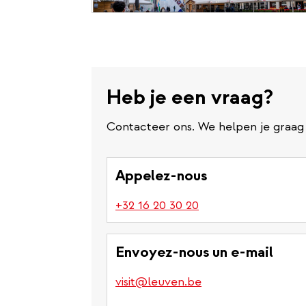
Heb je een vraag?
Contacteer ons. We helpen je graag 
Appelez-nous
(link
+32 16 20 30 20
is
a
Envoyez-nous un e-mail
phone
number)
visit@leuven.be