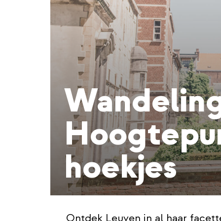
Wandeling
Hoogtepun
hoekjes
Ontdek Leuven in al haar facett