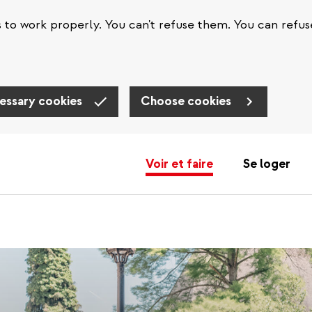
s to work properly. You can't refuse them. You can refus
essary cookies
Choose cookies
Voir et faire
Se loger