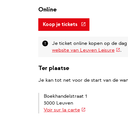
Online
(link
Koop je tickets
is
external)
Attention
Je ticket online kopen op de dag
(link
website van Leuven Leisure
.
is
exter
Ter plaatse
Je kan tot net voor de start van de wan
Boekhandelstraat 1
3000 Leuven
(link
Voir sur la carte
is
external)