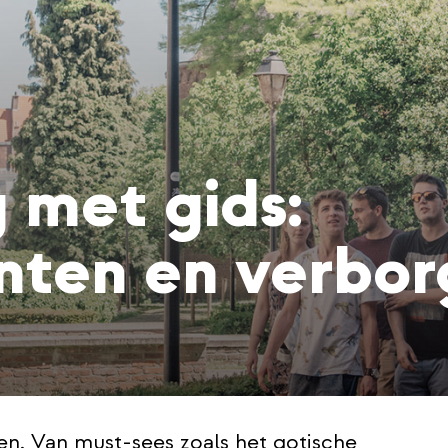
 met gids:
ten en verbor
en. Van must-sees zoals het gotische