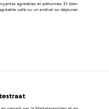
çantes agréables et piétonnes. Et bien
 agréable café ou un endroit où déjeuner.
testraat
 en passant par la Martelarenplein et en