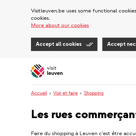
Visitleuven.be uses some functional cookie
cookies.
More about our cookies
Accept all cookies
Accept nec
Aller
au
contenu
principal
Accueil
Voir et faire
Shopping
Les rues commerçan
Faire du shopping à Leuven c’est être accu