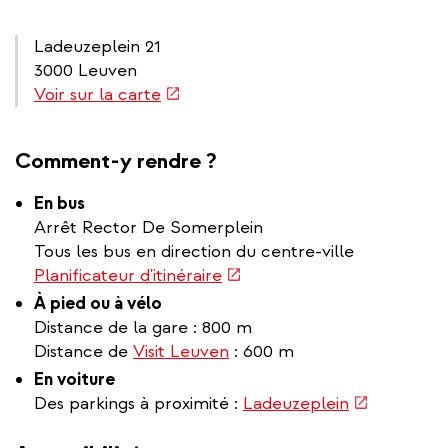
Ladeuzeplein 21
3000 Leuven
(link
Voir sur la carte
is
external)
Comment-y rendre ?
En bus
Arrêt Rector De Somerplein
Tous les bus en direction du centre-ville
(link
Planificateur d'itinéraire
is
À pied ou à vélo
external)
Distance de la gare : 800 m
Distance de
Visit Leuven
: 600 m
En voiture
(link
Des parkings à proximité :
Ladeuzeplein
is