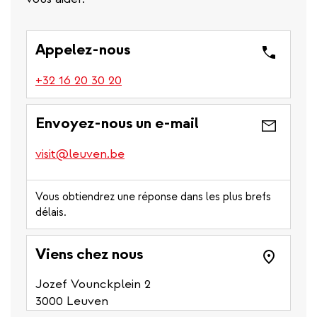
Appelez-nous
(link
+32 16 20 30 20
is
a
Envoyez-nous un e-mail
phone
number)
visit@leuven.be
Vous obtiendrez une réponse dans les plus brefs
délais.
Viens chez nous
Jozef Vounckplein 2
3000 Leuven