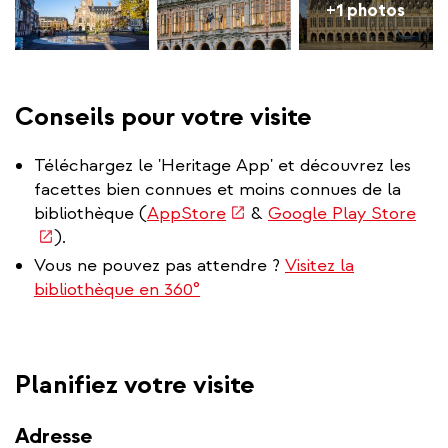
+1 photos
Conseils pour votre visite
Téléchargez le 'Heritage App' et découvrez les
facettes bien connues et moins connues de la
(link
(lin
bibliothèque (
AppStore
&
Google Play Store
is
is
).
external)
exte
Vous ne pouvez pas attendre ?
Visitez la
bibliothèque en 360°
Planifiez votre visite
Adresse