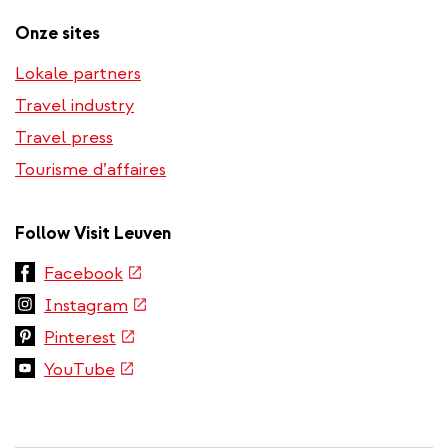
Onze sites
Lokale partners
Travel industry
Travel press
Tourisme d’affaires
Follow Visit Leuven
(link
Facebook
is
(link
Instagram
external)
is
(link
Pinterest
external)
is
(link
YouTube
external)
is
external)