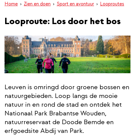
Home
Zien en doen
Sport en avontuur
Looproutes
inhoud
gaan
Looproute: Los door het bos
Leuven is omringd door groene bossen en
natuurgebieden. Loop langs de mooie
natuur in en rond de stad en ontdek het
Nationaal Park Brabantse Wouden,
natuurreservaat de Doode Bemde en
erfgoedsite Abdij van Park.