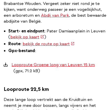
Brabantse Wouden. Vergeet zeker niet rond je te
kijken, want onderweg passeer je een vogelkijkhut,
een arboretum en
Abdij van Park
, de best bewaarde
abdijsite van België.
Start- en eindpunt
: Pater Damiaanplein in Leuven
(externe
(
bekijk op kaart
)
link)
(externe
Route
:
bekijk de route op kaart
link)
Gpx-bestand
:
Downloads
Looproute Groene long van Leuven 15 km
(gpx, 71.2 kB)
Looproute 22,5 km
Deze lange loop vertrekt aan de Kruidtuin en
neemt je mee door bossen, langs vijvers en het