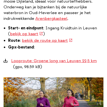
mooie Dijleland, ideaal voor natuurliefhebbers.
Onderweg kan je bijtanken bij de natuurlijke
waterbron in Oud-Heverlee en passeer je het
indrukwekkende
Arenbergkasteel
.
Start- en eindpunt
: Ingang Kruidtuin in Leuven
(externe
(
bekijk op kaart
)
link)
(externe
Route
:
bekijk de route op kaart
link)
Gpx-bestand
:
Downloads
Looproute: Groene long van Leuven 22,5 km
(gpx, 98.59 kB)