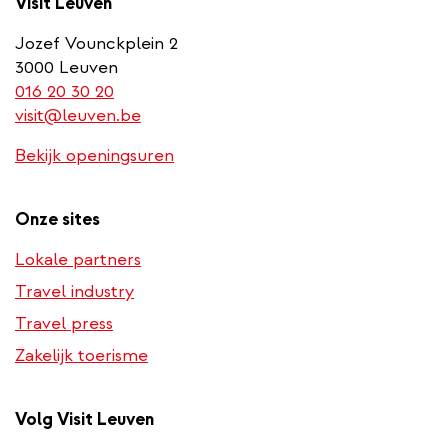
Visit Leuven
Jozef Vounckplein 2
3000 Leuven
(link
016 20 30 20
is
visit@leuven.be
a
Bekijk openingsuren
phone
number)
Onze sites
Lokale partners
Travel industry
Travel press
Zakelijk toerisme
Volg Visit Leuven