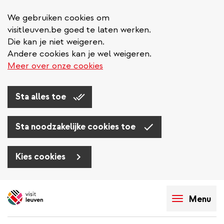
We gebruiken cookies om
visitleuven.be goed te laten werken.
Die kan je niet weigeren.
Andere cookies kan je wel weigeren.
Meer over onze cookies
Sta alles toe
Sta noodzakelijke cookies toe
Kies cookies
Overslaan
en
Menu
naar
de