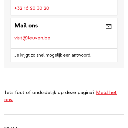
(link
+32 16 20 30 20
is
a
Mail ons
phone
number)
visit@leuven.be
Je krijgt zo snel mogelijk een antwoord.
Iets fout of onduidelijk op deze pagina?
Meld het
ons.