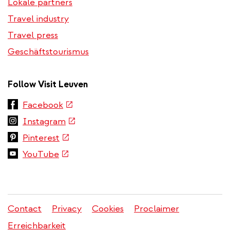
Lokale partners
Travel industry
Travel press
Geschäftstourismus
Follow Visit Leuven
(link
Facebook
is
(link
Instagram
external)
is
(link
Pinterest
external)
is
(link
YouTube
external)
is
external)
Contact
Privacy
Cookies
Proclaimer
Legales
Erreichbarkeit
Menü