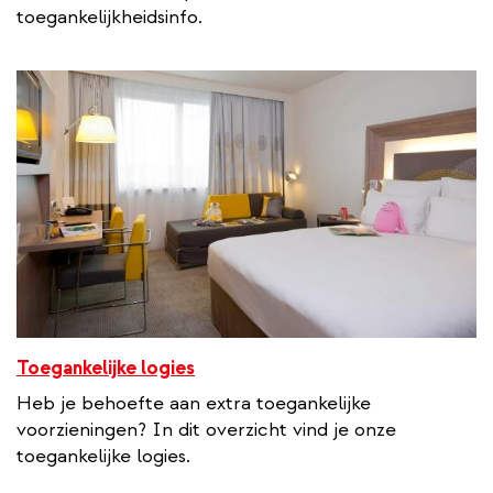
t
toegankelijkheidsinfo.
e
r
n
a
l
l
i
n
k
Toegankelijke logies
Heb je behoefte aan extra toegankelijke
voorzieningen? In dit overzicht vind je onze
toegankelijke logies.