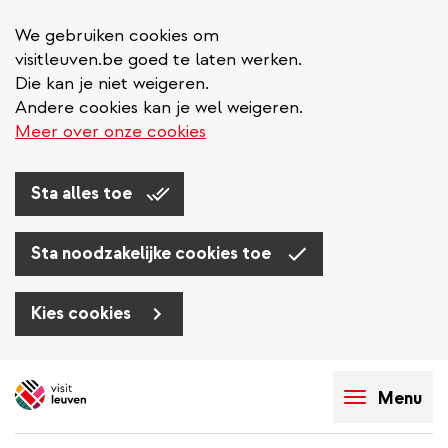
We gebruiken cookies om
visitleuven.be goed te laten werken.
Die kan je niet weigeren.
Andere cookies kan je wel weigeren.
Meer over onze cookies
Sta alles toe
Sta noodzakelijke cookies toe
Kies cookies
Overslaan
en
Menu
naar
de