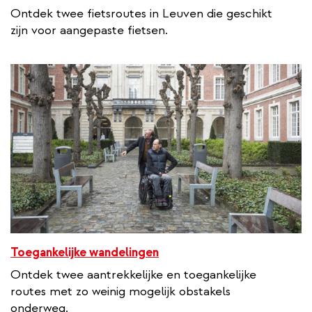
x
Ontdek twee fietsroutes in Leuven die geschikt
t
zijn voor aangepaste fietsen.
e
r
n
a
l
l
i
n
k
Toegankelijke wandelingen
Ontdek twee aantrekkelijke en toegankelijke
routes met zo weinig mogelijk obstakels
onderweg.