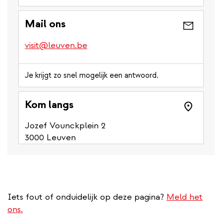
is
a
Mail ons
phone
number)
visit@leuven.be
Je krijgt zo snel mogelijk een antwoord.
Kom langs
Jozef Vounckplein 2
3000 Leuven
Iets fout of onduidelijk op deze pagina?
Meld het
ons.