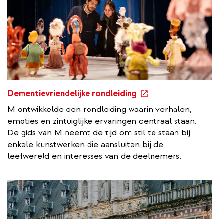
e
Dementievriendelijke rondleiding
x
M ontwikkelde een rondleiding waarin verhalen,
t
emoties en zintuiglijke ervaringen centraal staan.
e
De gids van M neemt de tijd om stil te staan bij
r
enkele kunstwerken die aansluiten bij de
n
leefwereld en interesses van de deelnemers.
a
l
l
i
n