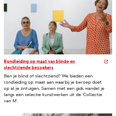
e
Rondleiding op maat van blinde en
x
slechtziende bezoekers
t
Ben je blind of slechtziend? We bieden een
e
rondleiding op maat aan waarbij je beroep doet
r
op al je zintuigen. Samen met een gids wandel je
n
langs een selectie kunstwerken uit de 'Collectie
a
van M'.
l
l