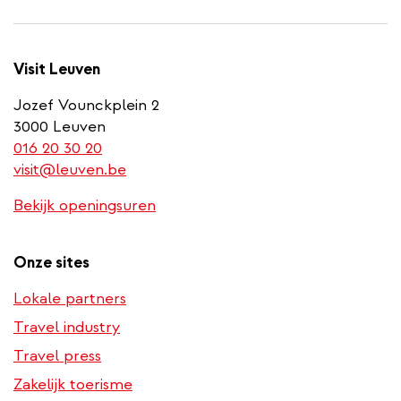
Visit Leuven
Jozef Vounckplein 2
3000 Leuven
(link
016 20 30 20
is
visit@leuven.be
a
Bekijk openingsuren
phone
number)
Onze sites
Lokale partners
Travel industry
Travel press
Zakelijk toerisme