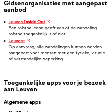
l
Gidsenorganisaties met aangepast
l
aanbod
i
n
(externe
Leuven Inside Out
k
link)
Een rolstoelicoon geeft aan of de wandeling
rolstoeltoegankelijk is of niet.
(externe
Leuven+
link)
Op aanvraag, alle wandelingen kunnen worden
aangepast voor mensen met een fysieke, visuele
of verstandelijke beperking.
Toegankelijke apps voor je bezoek
aan Leuven
Algemene apps