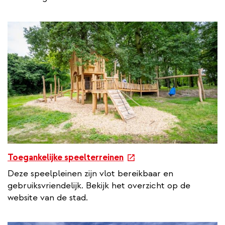
e
Toegankelijke speelterreinen
x
Deze speelpleinen zijn vlot bereikbaar en
t
gebruiksvriendelijk. Bekijk het overzicht op de
e
website van de stad.
r
n