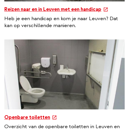
e
Reizen naar en in Leuven met een handicap
x
Heb je een handicap en kom je naar Leuven? Dat
t
kan op verschillende manieren.
e
r
n
a
l
l
i
n
k
e
Openbare toiletten
x
Overzicht van de openbare toiletten in Leuven en