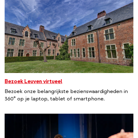
a
l
l
i
n
k
Bezoek Leuven virtueel
Bezoek onze belangrijkste bezienswaardigheden in
360° op je laptop, tablet of smartphone.