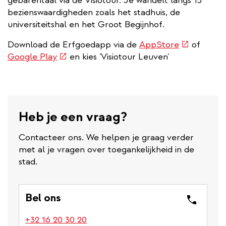
gebarentaal via de Visiotour. Je wandelt langs 15
bezienswaardigheden zoals het stadhuis, de
universiteitshal en het Groot Begijnhof.
(externe
Download de Erfgoedapp via de
AppStore
of
(externe
link)
Google Play
en kies 'Visiotour Leuven'
link)
Heb je een vraag?
Contacteer ons. We helpen je graag verder
met al je vragen over toegankelijkheid in de
stad.
Bel ons
(link
+32 16 20 30 20