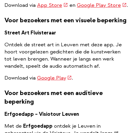
(externe
(ext
Download via
App Store
en
Google Play Store
.
link)
link)
Voor bezoekers met een visuele beperking
Street Art Fluisteraar
Ontdek de street art in Leuven met deze app. Je
hoort voorgelezen gedichten die de kunstwerken
tot leven brengen. Wanneer je langs een werk
wandelt, speelt de audio automatisch af.
(externe
Download via
Google Play
.
link)
Voor bezoekers met een auditieve
beperking
Erfgoedapp – Visiotour Leuven
Met de
Erfgoedapp
ontdek je Leuven in