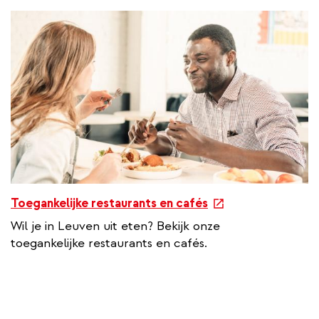
e
Toegankelijke restaurants en cafés
x
Wil je in Leuven uit eten? Bekijk onze
t
toegankelijke restaurants en cafés.
e
r
n
a