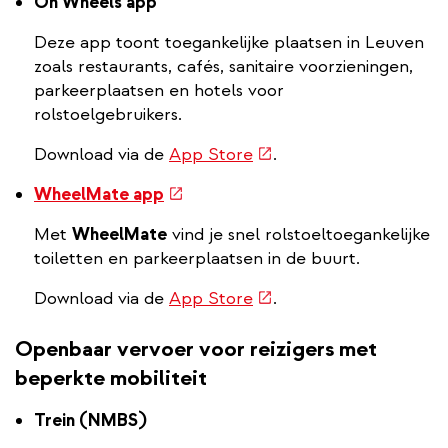
On Wheels app
Deze app toont toegankelijke plaatsen in Leuven
zoals restaurants, cafés, sanitaire voorzieningen,
parkeerplaatsen en hotels voor
rolstoelgebruikers.
(externe
Download via de
App Store
.
link)
(externe
WheelMate app
link)
Met
WheelMate
vind je snel rolstoeltoegankelijke
toiletten en parkeerplaatsen in de buurt.
(externe
Download via de
App Store
.
link)
Openbaar vervoer voor reizigers met
beperkte mobiliteit
Trein (NMBS)