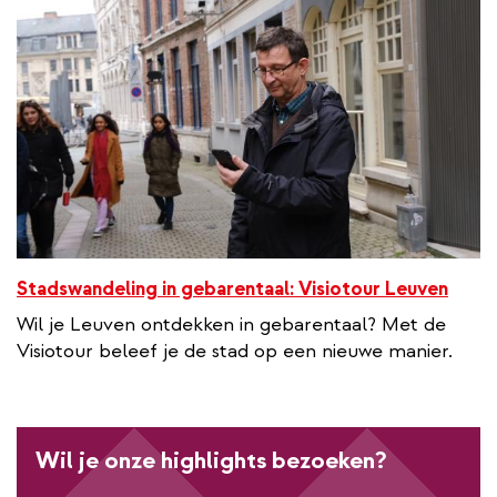
i
n
k
Stadswandeling in gebarentaal: Visiotour Leuven
Wil je Leuven ontdekken in gebarentaal? Met de
Visiotour beleef je de stad op een nieuwe manier.
Wil je onze highlights bezoeken?