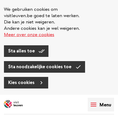
We gebruiken cookies om
visitleuven.be goed te laten werken.
Die kan je niet weigeren.
Andere cookies kan je wel weigeren.
Meer over onze cookies
Sta alles toe
Sta noodzakelijke cookies toe
Kies cookies
Overslaan
en
Menu
naar
de