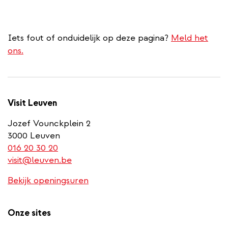
Iets fout of onduidelijk op deze pagina?
Meld het
ons.
Visit Leuven
Jozef Vounckplein 2
3000 Leuven
(link
016 20 30 20
is
visit@leuven.be
a
Bekijk openingsuren
phone
number)
Onze sites