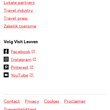
Lokale partners
Travel industry
Travel press
Zakelijk toerisme
Volg Visit Leuven
(externe
Facebook
link)
(externe
Instagram
link)
(externe
Pinterest
link)
(externe
YouTube
link)
Contact
Privacy
Cookies
Proclaimer
Juridisch
Toegankelijkheid