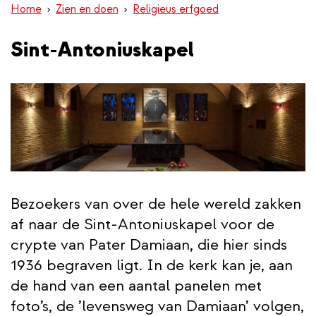
Home
Zien en doen
Religieus erfgoed
inhoud
gaan
Sint-Antoniuskapel
Bezoekers van over de hele wereld zakken
af naar de Sint-Antoniuskapel voor de
crypte van Pater Damiaan, die hier sinds
1936 begraven ligt. In de kerk kan je, aan
de hand van een aantal panelen met
foto’s, de ’levensweg van Damiaan’ volgen,