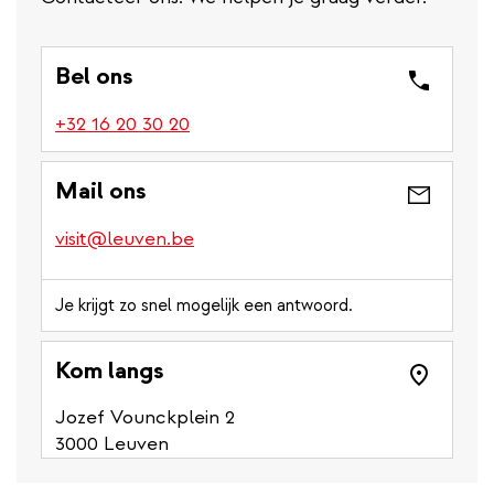
Bel ons
(link
+32 16 20 30 20
is
a
Mail ons
phone
number)
visit@leuven.be
Je krijgt zo snel mogelijk een antwoord.
Kom langs
Jozef Vounckplein 2
3000 Leuven