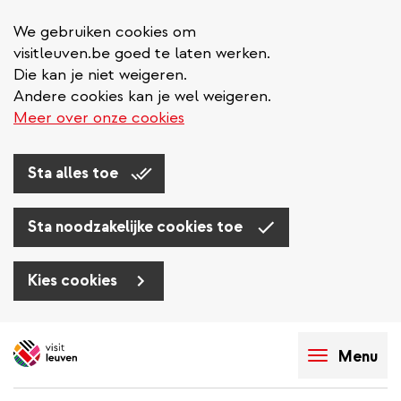
We gebruiken cookies om
visitleuven.be goed te laten werken.
Die kan je niet weigeren.
Andere cookies kan je wel weigeren.
Meer over onze cookies
Sta alles toe
Sta noodzakelijke cookies toe
Kies cookies
Overslaan
en
Menu
naar
de