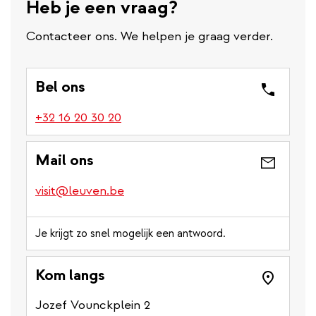
Heb je een vraag?
Contacteer ons. We helpen je graag verder.
Bel ons
(link
+32 16 20 30 20
is
a
Mail ons
phone
number)
visit@leuven.be
Je krijgt zo snel mogelijk een antwoord.
Kom langs
Jozef Vounckplein 2