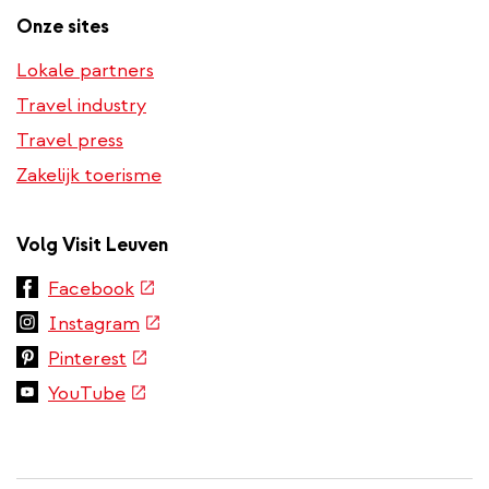
Onze sites
Lokale partners
Travel industry
Travel press
Zakelijk toerisme
Volg Visit Leuven
(externe
Facebook
link)
(externe
Instagram
link)
(externe
Pinterest
link)
(externe
YouTube
link)