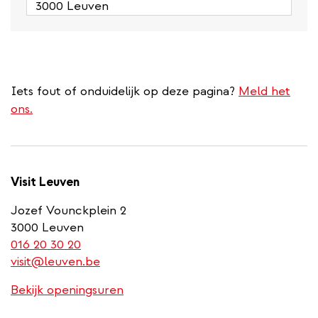
3000 Leuven
Iets fout of onduidelijk op deze pagina?
Meld het
ons.
Visit Leuven
Jozef Vounckplein 2
3000 Leuven
(link
016 20 30 20
is
visit@leuven.be
a
Bekijk openingsuren
phone
number)