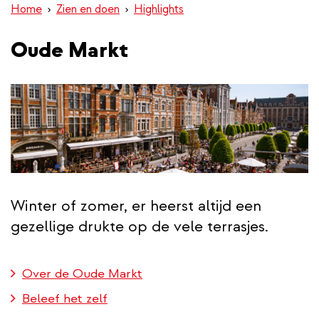
Home
Zien en doen
Highlights
inhoud
gaan
Oude Markt
Winter of zomer, er heerst altijd een
gezellige drukte op de vele terrasjes.
Over de Oude Markt
Beleef het zelf