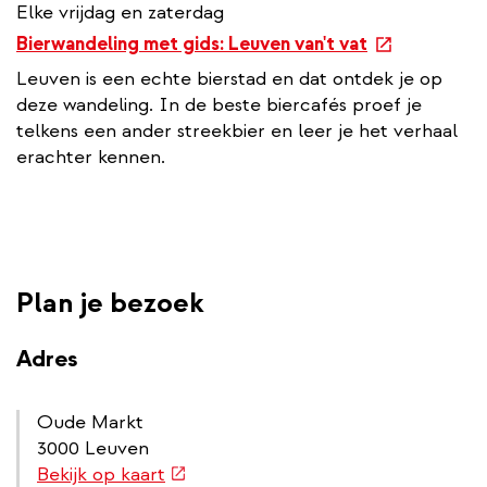
Elke vrijdag en zaterdag
e
Bierwandeling met gids: Leuven van't vat
x
Leuven is een echte bierstad en dat ontdek je op
t
deze wandeling. In de beste biercafés proef je
e
telkens een ander streekbier en leer je het verhaal
r
erachter kennen.
n
a
l
l
i
Plan je bezoek
n
k
Adres
Oude Markt
3000 Leuven
(externe
Bekijk op kaart