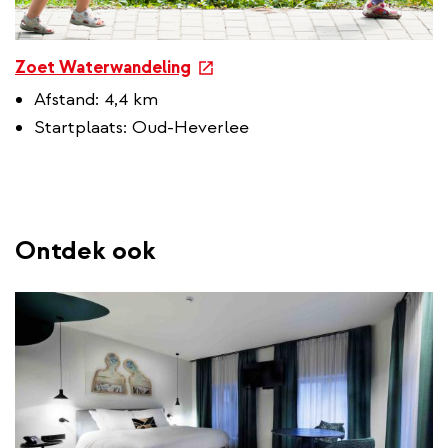
e
Zoet Waterwandeling
x
Afstand: 4,4 km
t
Startplaats: Oud-Heverlee
e
r
n
a
l
Ontdek ook
l
i
n
k