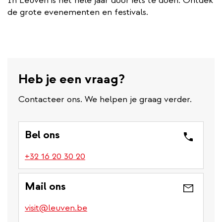
In Leuven is het hele jaar door iets te doen. Ontdek
de grote evenementen en festivals.
Heb je een vraag?
Contacteer ons. We helpen je graag verder.
Bel ons
(link
+32 16 20 30 20
is
a
Mail ons
phone
number)
visit@leuven.be