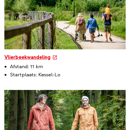
e
Vlierbeekwandeling
x
Afstand: 11 km
t
Startplaats: Kessel-Lo
e
r
n
a
l
l
i
n