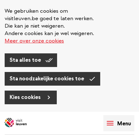
We gebruiken cookies om
visitleuven.be goed te laten werken.
Die kan je niet weigeren.
Andere cookies kan je wel weigeren.
Meer over onze cookies
Sta alles toe
Sta noodzakelijke cookies toe
Kies cookies
Overslaan
en
Menu
naar
de