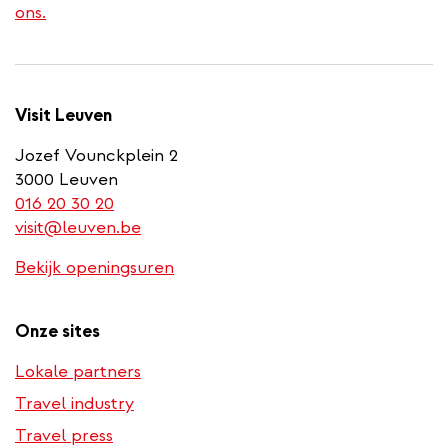
ons.
Visit Leuven
Jozef Vounckplein 2
3000 Leuven
(link
016 20 30 20
is
visit@leuven.be
a
Bekijk openingsuren
phone
number)
Onze sites
Lokale partners
Travel industry
Travel press