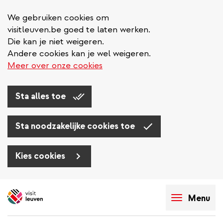
We gebruiken cookies om
visitleuven.be goed te laten werken.
Die kan je niet weigeren.
Andere cookies kan je wel weigeren.
Meer over onze cookies
Sta alles toe
Sta noodzakelijke cookies toe
Kies cookies
Overslaan
en
Menu
naar
de