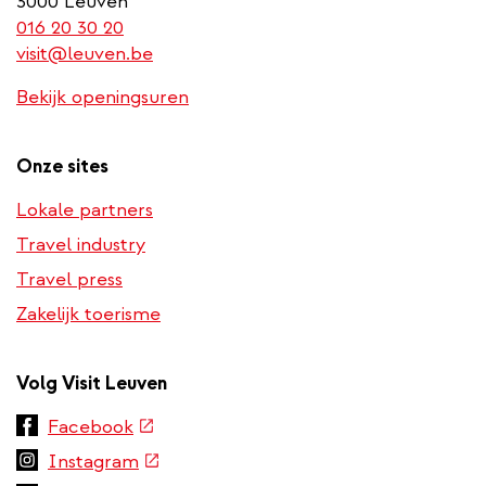
3000 Leuven
(link
016 20 30 20
is
visit@leuven.be
a
Bekijk openingsuren
phone
number)
Onze sites
Lokale partners
Travel industry
Travel press
Zakelijk toerisme
Volg Visit Leuven
(externe
Facebook
link)
(externe
Instagram