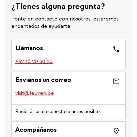
¿Tienes alguna pregunta?
Ponte en contacto con nosotros, estaremos
encantados de ayudarte.
Llámanos
(link
+32 16 20 30 20
is
a
Envíanos un correo
phone
number)
visit@leuven.be
Recibirás una respuesta lo antes posible.
Acompáñanos