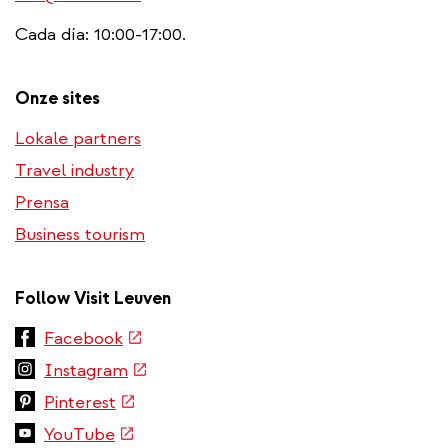
Cada día: 10:00-17:00.
Onze sites
Lokale partners
Travel industry
Prensa
Business tourism
Follow Visit Leuven
(link
Facebook
is
(link
Instagram
external)
is
(link
Pinterest
external)
is
(link
YouTube