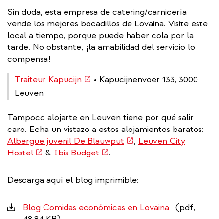
Sin duda, esta empresa de catering/carnicería
vende los mejores bocadillos de Lovaina. Visite este
local a tiempo, porque puede haber cola por la
tarde. No obstante, ¡la amabilidad del servicio lo
compensa!
(link
Traiteur Kapucijn
• Kapucijnenvoer 133, 3000
is
Leuven
external)
Tampoco alojarte en Leuven tiene por qué salir
caro. Echa un vistazo a estos alojamientos baratos:
(link
Albergue juvenil De Blauwput
,
Leuven City
(link
(link
is
Hostel
&
Ibis Budget
.
is
is
external)
external)
external)
Descarga aquí el blog imprimible:
Downloads
Blog Comidas económicas en Lovaina
(pdf,
48.84 KB)