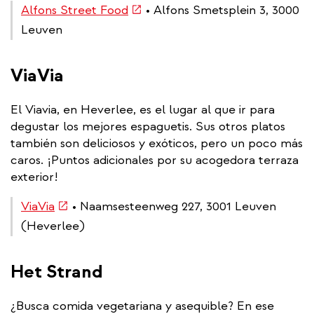
(link
Alfons Street Food
• Alfons Smetsplein 3, 3000
is
Leuven
external)
ViaVia
El Viavia, en Heverlee, es el lugar al que ir para
degustar los mejores espaguetis. Sus otros platos
también son deliciosos y exóticos, pero un poco más
caros. ¡Puntos adicionales por su acogedora terraza
exterior!
(link
ViaVia
• Naamsesteenweg 227, 3001 Leuven
is
(Heverlee)
external)
Het Strand
¿Busca comida vegetariana y asequible? En ese