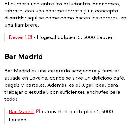
El número uno entre los estudiantes. Económico,
sabroso, con una enorme terraza y un concepto
divertido: aquí se come como hacen los obreros, en
una fiambrera.
(link
Dewerf
• Hogeschoolplein 5, 3000 Leuven
is
external)
Bar Madrid
Bar Madrid es una cafetería acogedora y familiar
situada en Lovaina, donde se sirve un delicioso café,
bagels y pasteles. Además, es el lugar ideal para
trabajar o estudiar, con suficientes enchufes para
todos.
(link
Bar Madrid
• Joris Helleputteplein 1, 3000
is
Leuven
external)