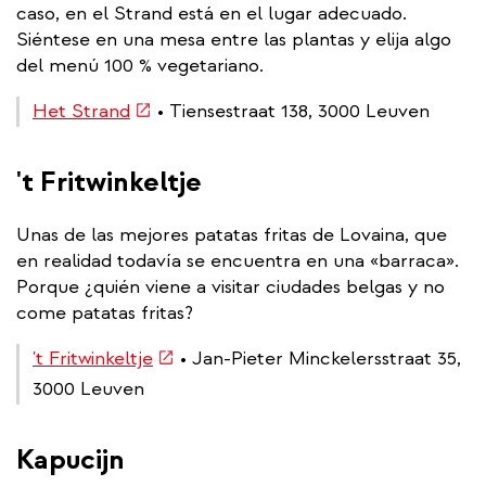
caso, en el Strand está en el lugar adecuado.
Siéntese en una mesa entre las plantas y elija algo
del menú 100 % vegetariano.
(link
Het Strand
• Tiensestraat 138, 3000 Leuven
is
external)
't Fritwinkeltje
Unas de las mejores patatas fritas de Lovaina, que
en realidad todavía se encuentra en una «barraca».
Porque ¿quién viene a visitar ciudades belgas y no
come patatas fritas?
(link
't Fritwinkeltje
• Jan-Pieter Minckelersstraat 35,
is
3000 Leuven
external)
Kapucijn