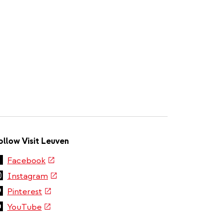
ollow Visit Leuven
(link
Facebook
is
(link
Instagram
external)
is
(link
Pinterest
external)
is
(link
YouTube
external)