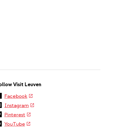
ollow Visit Leuven
(link
Facebook
is
(link
Instagram
external)
is
(link
Pinterest
external)
is
(link
YouTube
external)