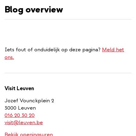
Blog overview
inhoud
gaan
Iets fout of onduidelijk op deze pagina?
Meld het
ons.
Visit Leuven
Jozef Vounckplein 2
3000 Leuven
(link
016 20 30 20
is
visit@leuven.be
a
Bekijk openingsuren