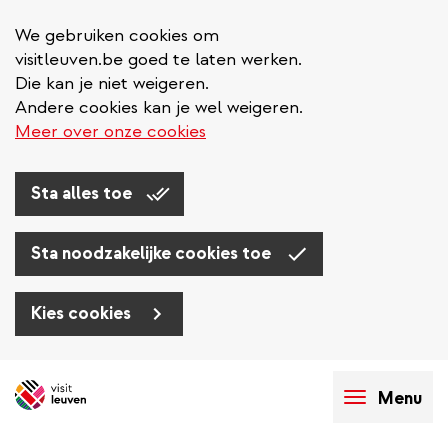
We gebruiken cookies om
visitleuven.be goed te laten werken.
Die kan je niet weigeren.
Andere cookies kan je wel weigeren.
Meer over onze cookies
Sta alles toe
Sta noodzakelijke cookies toe
Kies cookies
Overslaan
en
Menu
naar
de