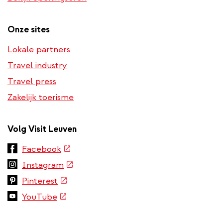
phone
number)
Onze sites
Lokale partners
Travel industry
Travel press
Zakelijk toerisme
Volg Visit Leuven
(externe
Facebook
link)
(externe
Instagram
link)
(externe
Pinterest
link)
(externe
YouTube
link)