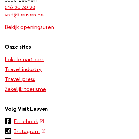
(link
016 20 30 20
is
visit@leuven.be
a
Bekijk openingsuren
phone
number)
Onze sites
Lokale partners
Travel industry
Travel press
Zakelijk toerisme
Volg Visit Leuven
(externe
Facebook
link)
(externe
Instagram
link)