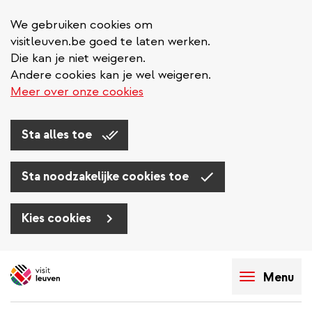
We gebruiken cookies om
visitleuven.be goed te laten werken.
Die kan je niet weigeren.
Andere cookies kan je wel weigeren.
Meer over onze cookies
Sta alles toe
Sta noodzakelijke cookies toe
Kies cookies
Overslaan
en
Menu
naar
de