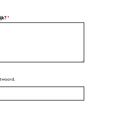
ijk?
*
antwoord.