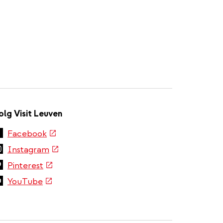
olg Visit Leuven
(externe
Facebook
link)
(externe
Instagram
link)
(externe
Pinterest
link)
(externe
YouTube
link)