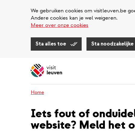
We gebruiken cookies om visitleuven.be goe
Andere cookies kan je wel weigeren.
Meer over onze cookies
Sta alles toe
Sta noodzakelijke
Overslaan
en
naar
de
inhoud
Home
gaan
Iets fout of onduide
website? Meld het o