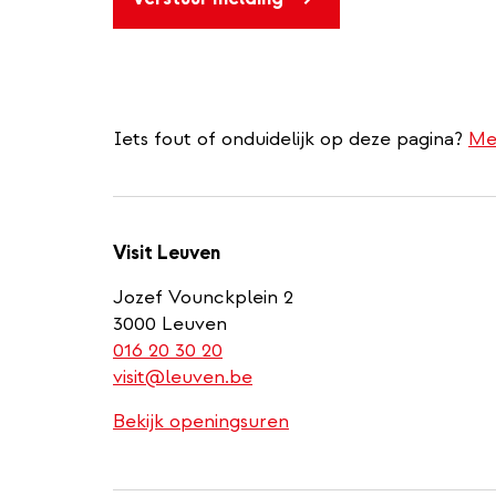
Iets fout of onduidelijk op deze pagina?
Me
Visit Leuven
Jozef Vounckplein 2
3000 Leuven
(link
016 20 30 20
is
visit@leuven.be
a
Bekijk openingsuren
phone
number)